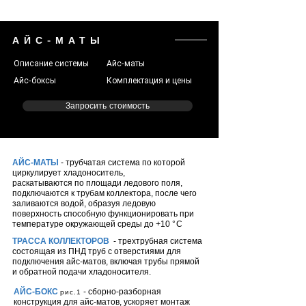
АЙС-МАТЫ
Описание системы
Айс-маты
Айс-боксы
Комплектация и цены
Запросить стоимость
АЙС-МАТЫ
- трубчатая система по которой
циркулирует хладоноситель,
раскатываются по площади ледового поля,
подключаются к трубам коллектора, после чего
заливаются водой, образуя ледовую
поверхность способную функционировать при
температуре окружающей среды до +10
°С
ТРАССА КОЛЛЕКТОРОВ
- трехтрубная система
состоящая из ПНД труб с отверстиями для
подключения айс-матов, включая трубы прямой
и обратной подачи хладоносителя.
АЙС-БОКС
- сборно-разборная
рис.1
конструкция для айс-матов, ускоряет монтаж