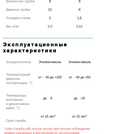
Количество трубок
8
8
Диаметр трубки
12
8
Толщина стенки
2
1,5
0,9
0,65
Вес кг/м
Эксплуатационные
характеристики
Холодоноситель
Этиленгликоль
Этиленгликоль
Температурный
от - 45 до +100
от - 40 до +50
диапазон
эксплуатации,
°С
Температура
до -5
до -15
монтажных
и демонтажных
работ,
°С
от 15 лет*
от 15 лет*
Срок службы
*срок службы айс-матов указан при четком соблюдении
правил указанных в инструкции по эксплуатации