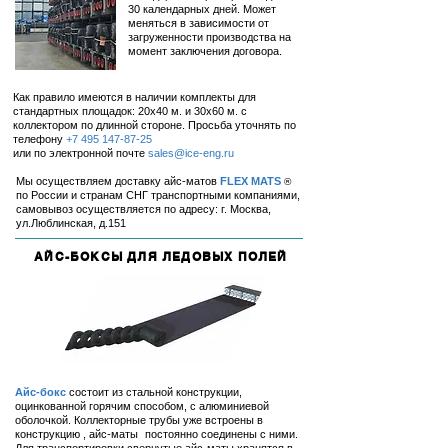
30 календарных дней. Может
меняться в зависимости от
загруженности производства на
момент заключения договора.
Как правило имеются в наличии комплекты для
стандартных площадок: 20х40 м. и 30х60 м. с
коллектором по длинной стороне. Просьба уточнять по
телефону
+7 495 147-87-25
или по электронной почте
sales@ice-eng.ru
Мы осуществляем доставку айс-матов
FLEX MATS
®
по России и странам СНГ транспортными компаниями,
самовывоз осуществляется по адресу: г. Москва,
ул.Люблинская, д.151
АЙС-БОКСЫ ДЛЯ ЛЕДОВЫХ ПОЛЕЙ
Айс-бокс
состоит из стальной конструкции,
оцинкованной горячим способом, с алюминиевой
оболочкой. Коллекторные трубы
уже встроены в
конструкцию , айс-маты
постоянно соединены с ними.