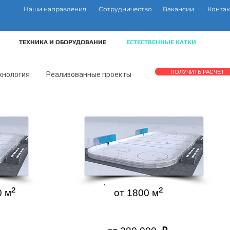
Наши направления
Сотрудничество
Вакансии
Контак
ТЕХНИКА И ОБОРУДОВАНИЕ
ЕСТЕСТВЕННЫЕ КАТКИ
ПОЛУЧИТЬ РАСЧЕТ
хнология
Реализованные проекты
²
²
от 1 800
м
²
²
0 м
от 1800 м