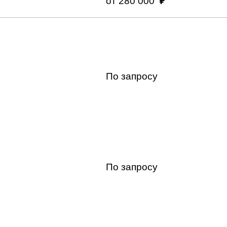
₽
от 280 000
₽
₽
По запросу
²
₽
50
/м
₽
По запросу