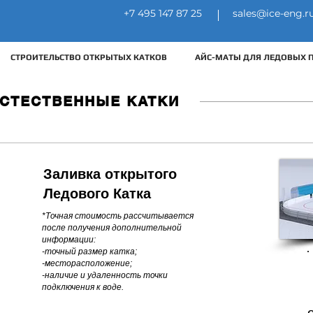
+7 495 147 87 25
sales@ice-eng.r
Контакты
СТРОИТЕЛЬСТВО ОТКРЫТЫХ КАТКОВ
АЙС-МАТЫ ДЛЯ ЛЕДОВЫХ 
СТЕСТВЕННЫЕ КАТКИ
Заливка открытого
Ледового К
атка
*Точная стоимость рассчитывается
после получения дополнительной
информации:
-точный размер катка;
-месторасположение;
-наличие и удаленность точки
подключения к воде.