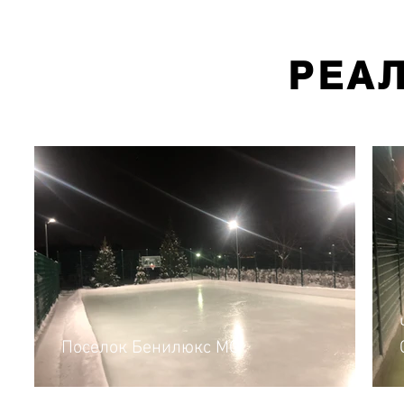
РЕА
Поселок Бенилюкс МО