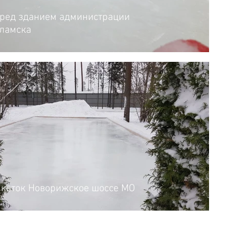
еред зданием администрации
оламска
 каток Новорижское шоссе МО