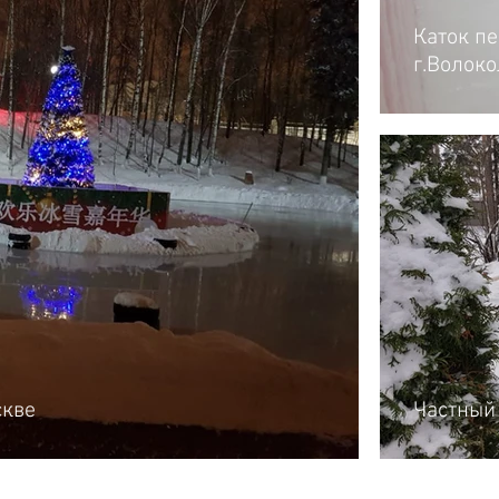
Каток п
г.Волок
скве
Частный