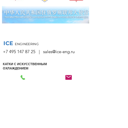
ICE
ENGINEERING
+7 495 147 87 25
|
sales@ice-eng.ru
КАТКИ С ИСКУССТВЕННЫМ
ОХЛАЖДЕНИЕМ
Проектирование
Айс-маты
Обслуживание
Коллекторная система
Типовые решения
Наморозка льда
Холодильные установки
Покраска и разметка
ТЕХНИКА И
ХОККЕЙНЫЕ
ОБОРУДОВАНИЕ
БОРТА
Ледозаливочные машины
Продукция